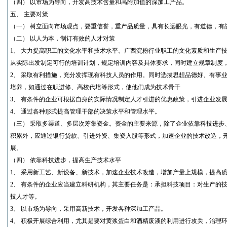
（四） 以市场为导向，开发高技术含量和高附加值的深加工产品。
五、 主要对策
（一） 树立面向市场观点，要重信誉，重产品质量，具有长远眼光，有道德，有
（二） 以人为本，制订有效的人才对策
1、 大力提高职工的文化水平和技术水平。广西淀粉行业职工的文化素质和生产
从实际出发制定可行的培训计划，规定培训内容及具体要求，同时建立规章制度
2、 采取有利措施，充分发挥现有科技人员的作用。同时选拔思想品德好、有事
培养，如通过在职进修、高校代培等形式，使他们成为技术骨干
3、 有条件的企业可根据自身的实际情况制定人才引进的优惠政策，引进企业发
4、 通过各种形式提高管理干部的决策水平和管理水平。
（三） 采取多渠道、多层次筹集资金。资金的主要来源，除了企业依靠科技进步
积累外，应通过银行贷款、引进外资、集资入股等形式，加速企业的技术改造，
展。
（四） 依靠科技进步，提高生产技术水平
1、 采用新工艺、新设备、新技术，加速企业技术改造，增加产量上规模，提高
2、 有条件的企业应当建立科研机构，其主要任务是：承担科技项目：对生产的
技人才等。
3、 以市场为导向，采用高新技术，开发各种深加工产品。
4、 积极开展综合利用，尤其是要对黄浆蛋白和酒精废液的利用进行攻关，治理