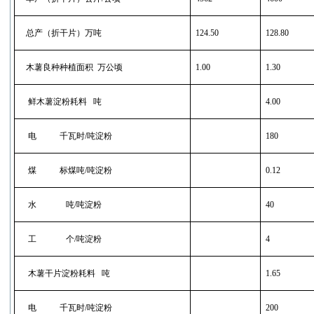
总产（折干片）万吨
124.50
128.80
木薯良种种植面积
万公顷
1.00
1.30
鲜木薯淀粉耗料
吨
4.00
电
千瓦时
/
吨淀粉
180
煤
标煤吨
/
吨淀粉
0.12
水
吨
/
吨淀粉
40
工
个
/
吨淀粉
4
木薯干片淀粉耗料
吨
1.65
电
千瓦时
/
吨淀粉
200