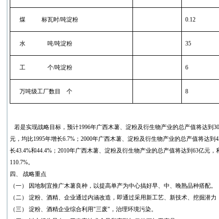
煤
标瓦时
/
吨淀粉
0.12
水
吨
/
吨淀粉
35
工
个
/
吨淀粉
6
万吨级工厂数目
个
8
若是实现战略目标，预计1996年广西木薯、淀粉及衍生物产业的总产值将达到3
元，均比1995年增长6.7%；2000年广西木薯、淀粉及衍生物产业的总产值将达到4
长43.4%和44.4%；2010年广西木薯、淀粉及衍生物产业的总产值将达到63亿元，利
110.7%。
四、 战略重点
（一） 因地制宜推广木薯良种，以提高单产为中心搞好早、中、晚熟品种搭配。
（二） 淀粉、酒精、企业通过内涵改造，即通过采用新工艺、新技术、挖掘潜力
（三） 淀粉、酒精企业综合利用"三废"，治理环境污染。