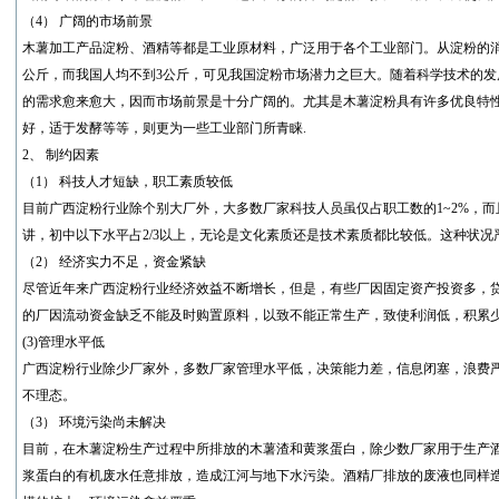
（4） 广阔的市场前景
木薯加工产品淀粉、酒精等都是工业原材料，广泛用于各个工业部门。从淀粉的消
公斤，而我国人均不到3公斤，可见我国淀粉市场潜力之巨大。随着科学技术的发
的需求愈来愈大，因而市场前景是十分广阔的。尤其是木薯淀粉具有许多优良特
好，适于发酵等等，则更为一些工业部门所青睐.
2、 制约因素
（1） 科技人才短缺，职工素质较低
目前广西淀粉行业除个别大厂外，大多数厂家科技人员虽仅占职工数的1~2%，
讲，初中以下水平占2/3以上，无论是文化素质还是技术素质都比较低。这种状
（2） 经济实力不足，资金紧缺
尽管近年来广西淀粉行业经济效益不断增长，但是，有些厂因固定资产投资多，
的厂因流动资金缺乏不能及时购置原料，以致不能正常生产，致使利润低，积累
(3)管理水平低
广西淀粉行业除少厂家外，多数厂家管理水平低，决策能力差，信息闭塞，浪费
不理态。
（3） 环境污染尚未解决
目前，在木薯淀粉生产过程中所排放的木薯渣和黄浆蛋白，除少数厂家用于生产
浆蛋白的有机废水任意排放，造成江河与地下水污染。酒精厂排放的废液也同样