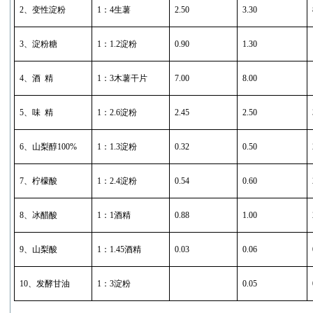
2
、变性淀粉
1
：
4
生薯
2.50
3.30
3
、淀粉糖
1
：
1.2
淀粉
0.90
1.30
4
、酒
精
1
：
3
木薯干片
7.00
8.00
5
、味
精
1
：
2.6
淀粉
2.45
2.50
6
、山梨醇
100%
1
：
1.3
淀粉
0.32
0.50
7
、柠檬酸
1
：
2.4
淀粉
0.54
0.60
8
、冰醋酸
1
：
1
酒精
0.88
1.00
9
、山梨酸
1
：
1.45
酒精
0.03
0.06
10
、发酵甘油
1
：
3
淀粉
0.05