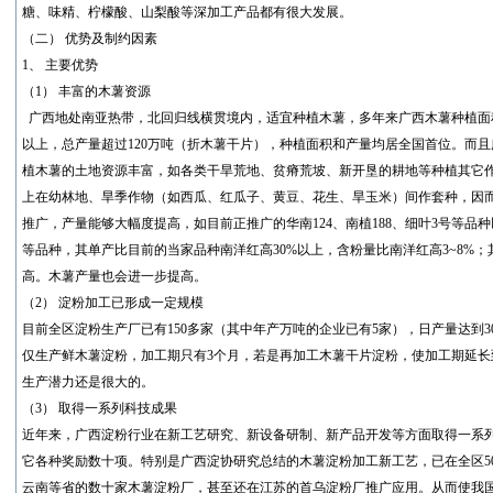
糖、味精、柠檬酸、山梨酸等深加工产品都有很大发展。
（二） 优势及制约因素
1、 主要优势
（1） 丰富的木薯资源
广西地处南亚热带，北回归线横贯境内，适宜种植木薯，多年来广西木薯种植面积
以上，总产量超过120万吨（折木薯干片），种植面积和产量均居全国首位。而
植木薯的土地资源丰富，如各类干旱荒地、贫瘠荒坡、新开垦的耕地等种植其它
上在幼林地、旱季作物（如西瓜、红瓜子、黄豆、花生、旱玉米）间作套种，因
推广，产量能够大幅度提高，如目前正推广的华南124、南植188、细叶3号等品种以及近年
等品种，其单产比目前的当家品种南洋红高30%以上，含粉量比南洋红高3~8%
高。木薯产量也会进一步提高。
（2） 淀粉加工已形成一定规模
目前全区淀粉生产厂已有150多家（其中年产万吨的企业已有5家），日产量达到30
仅生产鲜木薯淀粉，加工期只有3个月，若是再加工木薯干片淀粉，使加工期延长到
生产潜力还是很大的。
（3） 取得一系列科技成果
近年来，广西淀粉行业在新工艺研究、新设备研制、新产品开发等方面取得一系列
它各种奖励数十项。特别是广西淀协研究总结的木薯淀粉加工新工艺，已在全区5
云南等省的数十家木薯淀粉厂，甚至还在江苏的首乌淀粉厂推广应用。从而使我