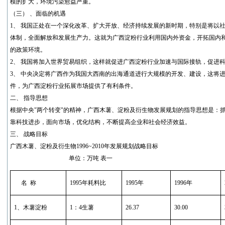
模的扩大，环境污染愈益严重。
（三） 、面临的机遇
1、 我国正处在一个深化改革、扩大开放、经济持续发展的新时期，特别是将以
体制，全面解放和发展生产力。这就为广西淀粉行业利用国内外资金，开拓国内
的政策环境。
2、 我国将加入世界贸易组织，这样就促进广西淀粉行业加速与国际接轨，促进
3、 中央决定将广西作为我国大西南的出海通道进行大规模的开发、建设，这将
件，为广西淀粉行业拓展市场提供了有利条件。
二、 指导思想
根据中央"两个转变"的精神，广西木薯、淀粉及衍生物发展规划的指导思想是：
靠科技进步，面向市场，优化结构，不断提高企业和社会经济效益。
三、 战略目标
广西木薯、淀粉及衍生物1996~2010年发展规划战略目标
单位：万吨 表一
名
称
1995
年耗料比
1995
年
1996
年
1
、木薯淀粉
1
：
4
生薯
26.37
30.00