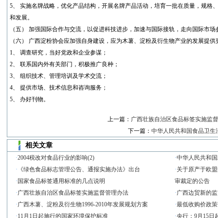
5、 实施名牌战略，优化产品结构，开展名牌产品活动，培育一批在质量，规格
和发展。
（五） 加强国际合作与交流，以促进科技进步，加速与国际接轨，走向国际市场
（六） 广西淀粉协会应加强自身建设，应为木薯、淀粉及衍生物产业的发展提供
1、 调查研究，当好党政和企业参谋；
2、 联系国内外有关部门，积极推广良种；
3、 组织技术、管理培训及学术交流；
4、 提供市场、技术信息和咨询服务；
5、 办好刊物。
上一篇：
广西壮族自治区食品标签实施监
下一篇：
中华人民共和国食品卫生
相关文章
·
2004税改对食品行业的影响(2)
·
中华人民共和国
·
《绿色食品标志管理公告、通报实施办法》出台
·
关于原产于欧盟
·
国家食品标签通用标准的几点说明
审裁定的公告
·
广西壮族自治区食品标签实施监督管理办法
·
广西边贸新的监
·
广西木薯、淀粉及衍生物1996-2010年发展规划方案
·
最低收购价政策
·
11月1日起施行的国家环境保护标准
·
央行：9月15