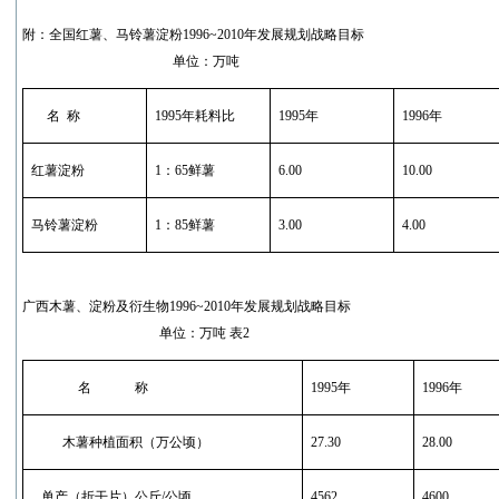
附：全国红薯、马铃薯淀粉1996~2010年发展规划战略目标
单位：万吨
名
称
1995
年耗料比
1995
年
1996
年
红薯淀粉
1
：
65
鲜薯
6.00
10.00
马铃薯淀粉
1
：
85
鲜薯
3.00
4.00
广西木薯、淀粉及衍生物1996~2010年发展规划战略目标
单位：万吨 表2
名
称
1995
年
1996
年
木薯种植面积（万公顷）
27.30
28.00
单产（折干片）公斤
/
公顷
4562
4600