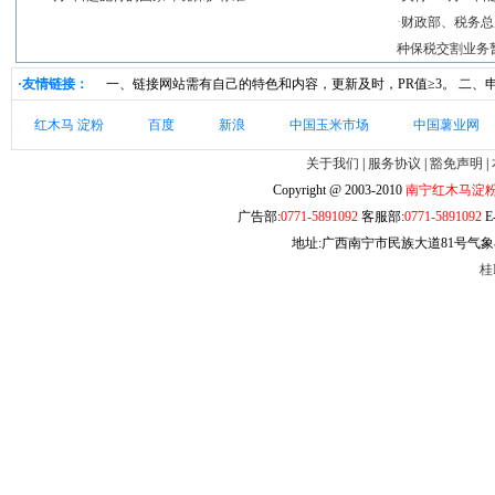
·
财政部、税务总
种保税交割业务
·友情链接：
一、链接网站需有自己的特色和内容，更新及时，PR值≥3。 二
红木马 淀粉
百度
新浪
中国玉米市场
中国薯业网
关于我们
|
服务协议
|
豁免声明
|
Copyright @ 2003-2010
南宁红木马淀
广告部:
0771-5891092
客服部:
0771-5891092
E-
地址:广西南宁市民族大道81号气象小
桂I