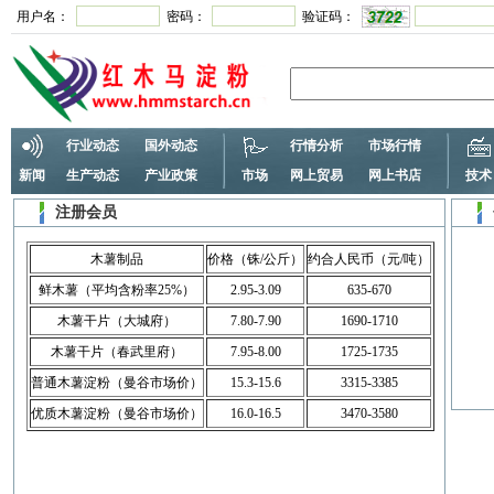
用户名：
密码：
验证码：
行业动态
国外动态
行情分析
市场行情
新闻
生产动态
产业政策
市场
网上贸易
网上书店
技术
注册会员
木薯制品
价格（铢/公斤）
约合人民币（元/吨）
鲜木薯（平均含粉率25%）
2.95-3.09
635-670
木薯干片（大城府）
7.80-7.90
1690-1710
木薯干片（春武里府）
7.95-8.00
1725-1735
普通木薯淀粉（曼谷市场价）
15.3-15.6
3315-3385
优质木薯淀粉（曼谷市场价）
16.0-16.5
3470-3580